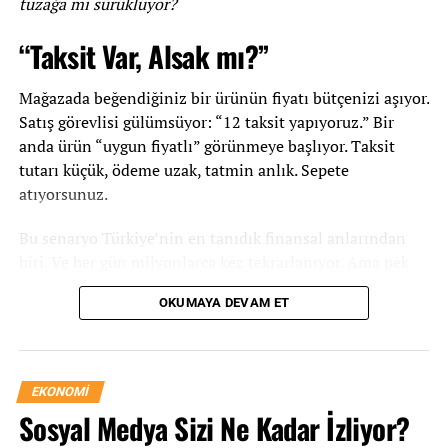
tuzağa mı sürüklüyor?
Sanal Para ile Gerçek Para Kazanma Yolları Nedir?
“Taksit Var, Alsak mı?”
ÖNCEKI İÇERIK
Doğalgaz Kullanımında Tasarruf Nasıl Sağlanır?
Mağazada beğendiğiniz bir ürünün fiyatı bütçenizi aşıyor.
Satış görevlisi gülümsüyor: “12 taksit yapıyoruz.” Bir
anda ürün “uygun fiyatlı” görünmeye başlıyor. Taksit
tutarı küçük, ödeme uzak, tatmin anlık. Sepete
atıyorsunuz.
Bu senaryo Türkiye’nin en tanıdık finansal anlarından
biri. Ve her gün milyonlarca kez tekrarlanıyor. Ama pek
azımız şunu düşünüyor: “Bu taksitler bittikten sonra ne
OKUMAYA DEVAM ET
kalacak elimde?”
Kredi kartı taksiti, doğru kullanıldığında gerçekten güçlü
bir finansal araç. Yanlış kullanıldığında ise sessiz sedasız
EKONOMI
derinleşen bir borç sarmalı. İki tarafın da gerçeği var.
Sosyal Medya Sizi Ne Kadar İzliyor?