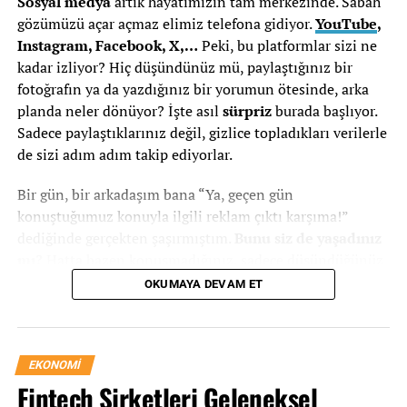
Sosyal medya
artık hayatımızın tam merkezinde. Sabah
BDDK’nın Düzenleyici Rolü
gözümüzü açar açmaz elimiz telefona gidiyor.
YouTube
,
Instagram, Facebook, X,…
Peki, bu platformlar sizi ne
BDDK’nın 29 Ocak 2026 tarihli kararı
, bireysel kart
kadar izliyor? Hiç düşündünüz mü, paylaştığınız bir
limitlerine yönelik önemli düzenlemeler getirdi. Bu
fotoğrafın ya da yazdığınız bir yorumun ötesinde, arka
düzenlemeler, taksit sayıları ve koşulları üzerinde de
planda neler dönüyor? İşte asıl
sürpriz
burada başlıyor.
doğrudan etkili oldu. Bankalar artık sektör bazlı ya da
Sadece paylaştıklarınız değil, gizlice topladıkları verilerle
dönemsel kampanyalarla taksit seçenekleri sunarken,
de sizi adım adım takip ediyorlar.
belirli ürün kategorilerinde taksit sınırlamaları
uygulanıyor.
Bir gün, bir arkadaşım bana “Ya, geçen gün
konuştuğumuz konuyla ilgili reklam çıktı karşıma!”
Yani taksit kullanmadan önce yalnızca “kaç taksit
dediğinde gerçekten şaşırmıştım.
Bunu siz de yaşadınız
yapabilirim?” sorusunu değil; “hangi ürünlerde, hangi
mı?
Hatta bazen konuşmadığınız, sadece düşündüğünüz
koşullarda taksit mümkün?” sorusunu da sormak
bir şey bile karşınıza çıkıyor gibi hissediyorsunuz. İşte bu
gerekiyor.
OKUMAYA DEVAM ET
noktada sosyal medya platformlarının ne
Kredi Kartı Taksitinin Avantajları
kadar
derinlemesine izlediğini
anlamak mümkün.
Sadece profiliniz değil,
beğenileriniz, tıklamalarınız,
Bütçeyi Koruma Kalkanı
EKONOMI
konumunuz
ve hatta cihazınızın özellikleri bile
Fintech Şirketleri Geleneksel
izleniyor.