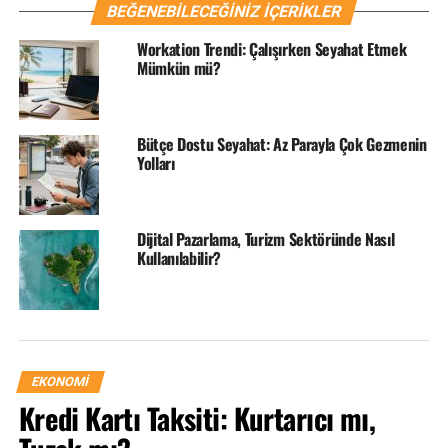
BEĞENEBILECEĞINIZ İÇERIKLER
Workation Trendi: Çalışırken Seyahat Etmek
Mümkün mü?
Bütçe Dostu Seyahat: Az Parayla Çok Gezmenin
Yolları
Erken rezervasyon ile avantajlı tatil
Dijital Pazarlama, Turizm Sektöründe Nasıl
Kullanılabilir?
Avantajlı Tatil
Erken rezervasyon kampanyaları
, kasım-aralık
aylarında başlayıp aylık periyotlar halinde devam eder ve
yaz sezonu başlangıcında sona erer. Kampanyanın ilk
döneminde, erken rezervasyon başlangıç fiyatları ile
EKONOMI
imkan sunan oteller, ilerleyen dönemlerde satışları
Kredi Kartı Taksiti: Kurtarıcı mı,
gerçekleşip doluluk oranları arttıkça indirim oranlarını