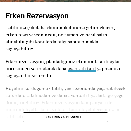
Erken Rezervasyon
Tatilimizi çok daha ekonomik duruma getirmek için;
erken rezervasyon nedir, ne zaman ve nasıl satın
alınabilir gibi konularda bilgi sahibi olmakla
sağlayabiliriz.
Erken rezervasyon, planladığımız ekonomik tatili aylar
öncesinden satın alarak daha
avantajlı tatil
yapmamızı
sağlayan bir sistemdir.
Hayalini kurduğumuz tatili, yaz sezonunda yaşanabilecek
sorunlara takılmadan ve daha avantajlı fiyatlarla gerçeğe
dönüştürebiliriz. Erken rezervasyon kampanyası ile
indirimli fiyatlarla lüks olarak tanımlayabileceğimiz bir
tatil satın alma imkanı bulabiliriz.
OKUMAYA DEVAM ET