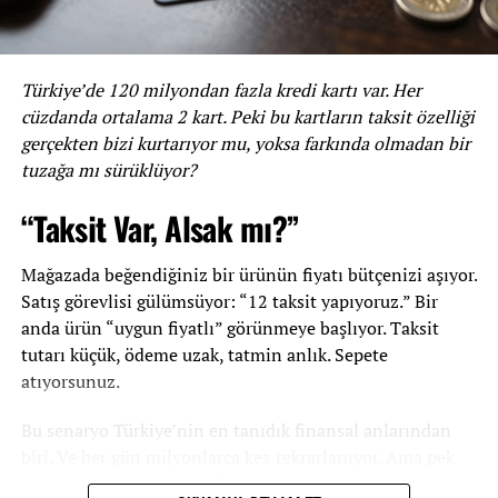
önceki konaklama tercihleri ve gezi rotaları analiz
edilerek, benzer tatil önerileri sunulabilir. Bu sayede
müşteri memnuniyeti arttırılarak sadık müşteri kitlesi
Türkiye’de 120 milyondan fazla kredi kartı var. Her
oluşturulabilir.
cüzdanda ortalama 2 kart. Peki bu kartların taksit özelliği
Ayrıca, e-mail pazarlama stratejilerinde görsel içerikler
gerçekten bizi kurtarıyor mu, yoksa farkında olmadan bir
ve interaktif kampanyalar kullanmak da önemlidir.
tuzağa mı sürüklüyor?
İnsanların görsel hafızası daha güçlü olduğu için, kaliteli
“Taksit Var, Alsak mı?”
görseller ile kampanyalar daha cazip hale getirilebilir.
Mesajlara dahil edilen interaktif öğelerle müşterilerin
Mağazada beğendiğiniz bir ürünün fiyatı bütçenizi aşıyor.
etkileşimi arttırılarak satışların artması sağlanabilir.
Satış görevlisi gülümsüyor: “12 taksit yapıyoruz.” Bir
Sosyal Medya Pazarlaması
anda ürün “uygun fiyatlı” görünmeye başlıyor. Taksit
tutarı küçük, ödeme uzak, tatmin anlık. Sepete
Turizm sektörü için sosyal medya pazarlaması oldukça
atıyorsunuz.
önemlidir. Tatil fotoğrafları, seyahat önerileri, etkinlikler
ve interaktif içerikler paylaşılarak hedef kitleye
Bu senaryo Türkiye’nin en tanıdık finansal anlarından
ulaşılabilir. Instagram ve Facebook gibi yaygın kullanılan
biri. Ve her gün milyonlarca kez tekrarlanıyor. Ama pek
sosyal medya platformları, turizm sektörü için oldukça
azımız şunu düşünüyor: “Bu taksitler bittikten sonra ne