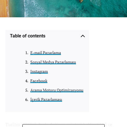
Table of contents
E-mail Pazarlama
Sosyal Medya Pazarlaması
Instagram
Facebook
Arama Motoru Optimizasyonu
İçerik Pazarlaması
Turizm sektörü, hızla değişen müşteri beklentileri ve