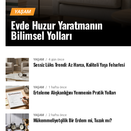
YAŞAM
Evde Huzur Yaratmanın
Bilimsel Yolları
YAŞAM
4 gün önce
Sessiz Lüks Trendi: Az Harca, Kaliteli Yaşa Felsefesi
YAŞAM
1 hafta önce
Erteleme Alışkanlığını Yenmenin Pratik Yolları
YAŞAM
2 hafta önce
Mükemmeliyetçilik Bir Erdem mi, Tuzak mı?