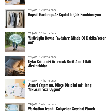
YAŞAM
2 hafta önce
Kapsül Gardırop: Az Kıyafetle Çok Kombinasyon
YAŞAM
2 hafta önce
Yürüyüşün Beyne Faydaları: Günde 30 Dakika Yeter
mi?
YAŞAM
2 hafta önce
Uyku Kalitenizi Artıracak Basit Ama Etkili
Alışkanlıklar
YAŞAM
4 hafta önce
Asgari Yaşam mı, Bütçe Disiplini mi: Hangi
Yaklaşım Size Uygun?
YAŞAM
4 hafta önce
Workation Trendi: Çalışırken Seyahat Etmek