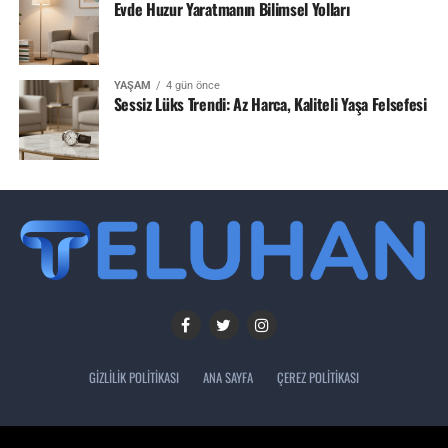
Evde Huzur Yaratmanın Bilimsel Yolları
YAŞAM
4 gün önce
Sessiz Lüks Trendi: Az Harca, Kaliteli Yaşa Felsefesi
GIZLILIK POLITIKASI
ANA SAYFA
ÇEREZ POLITIKASI