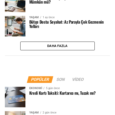
Mümkün mü?
YAŞAM
1 ay önce
Bütçe Dostu Seyahat: Az Parayla Çok Gezmenin
Yolları
DAHA FAZLA
POPÜLER
SON
VIDEO
EKONOMI
5 gün önce
Kredi Kartı Taksiti: Kurtarıcı mı, Tuzak mı?
YAŞAM
2 gün önce