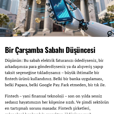
kendinizi koruduğunuzu sansanız da, platformlar çoğu
Enflasyona Karşı Stratejik Araç
zaman bir adım önde.
Gerçekten ne kadar
izlendiğinizi
bilmek, dijital dünyada daha bilinçli
Türkiye’ye özgü çok önemli bir avantaj var: Taksitli
hareket etmenizi sağlayabilir. Unutmayın, sosyal medya
alışverişler enflasyon karşısında avantaj sağlar.
sizi izliyor. Ama siz de onları izleyebilirsiniz!
Enflasyonun yüksek seyrettiği dönemlerde bugün
aldığınız ürün için ödediğiniz taksitler, ay geçtikçe reel
Bir Çarşamba Sabahı Düşüncesi
değer olarak küçülüyor. Yani faizsiz taksitte satın
aldığınız 10.000 TL’lik bir ürün için 6 ay sonra ödediğiniz
Düşünün: Bu sabah elektrik faturanızı ödediyseniz, bir
taksit, enflasyon göz önüne alındığında gerçekte çok
arkadaşınıza para gönderdiyseniz ya da alışveriş yapıp
daha düşük bir değeri temsil ediyor. Bu Türkiye’de taksit
taksit seçeneğine tıkladıysanız – büyük ihtimalle bir
sisteminin en akıllıca kullanım senaryolarından biri.
fintech ürünü kullandınız. Belki bir banka uygulaması,
belki Papara, belki Google Pay. Fark etmeden, bir tık ile.
Faizsiz Taksit Kampanyaları
sosyal-medya-sizi-ne-kadar-izliyor
Fintech – yani finansal teknoloji – son on yılda sessiz
Sosyal Medya Platformlarının Topladığı
Birçok banka ve kredi kartı, belirli dönemlerde veya
sedasız hayatımızın her köşesine sızdı. Ve şimdi sektörün
anlaşmalı iş yerlerinde faizsiz taksit fırsatları sunar.
Veriler
en tartışmalı sorusu masada: Fintech şirketleri,
Faizsiz taksit kampanyaları sayesinde harcamanızı