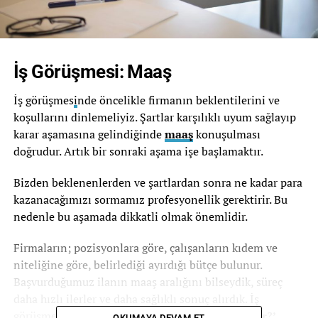
İş Görüşmesi: Maaş
İş görüşmes
i
nde öncelikle firmanın beklentilerini ve
koşullarını dinlemeliyiz. Şartlar karşılıklı uyum sağlayıp
karar aşamasına gelindiğinde
maaş
konuşulması
doğrudur. Artık bir sonraki aşama işe başlamaktır.
Bizden beklenenlerden ve şartlardan sonra ne kadar para
kazanacağımızı sormamız profesyonellik gerektirir. Bu
nedenle bu aşamada dikkatli olmak önemlidir.
Firmaların; pozisyonlara göre, çalışanların kıdem ve
niteliğine göre, belirlediği ayırdığı bütçe bulunur.
Başvurduğumuz ilanın maaş aralığını bilseydik, süreç
daha hızlı ilerler ve daha sağlıklı sonuç alırdık. İş
görüşmelerinde mutlaka
‘maaş beklentiniz nedir?’
OKUMAYA DEVAM ET