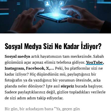
Bu rakamlar, kredi kartının Türkiye’de artık yalnızca bir
ödeme aracı olmadığını; adeta ekonomik bir yaşam
tarzına dönüştüğünü gösteriyor. Ve bu tablonun
merkezinde taksit sistemi var.
2026 yılında enflasyonun etkisi, yükselen harcama
kalemleri ve dijital alışverişin yaygınlaşmasıyla birlikte,
kredi kartlarının sunduğu taksit imkânları her
Sosyal Medya Sizi Ne Kadar İzliyor?
zamankinden daha önemli hale geldi.
Sosyal medya
artık hayatımızın tam merkezinde. Sabah
BDDK’nın Düzenleyici Rolü
gözümüzü açar açmaz elimiz telefona gidiyor.
YouTube
,
Instagram, Facebook, X,…
Peki, bu platformlar sizi ne
BDDK’nın 29 Ocak 2026 tarihli kararı
, bireysel kart
kadar izliyor? Hiç düşündünüz mü, paylaştığınız bir
limitlerine yönelik önemli düzenlemeler getirdi. Bu
fotoğrafın ya da yazdığınız bir yorumun ötesinde, arka
düzenlemeler, taksit sayıları ve koşulları üzerinde de
planda neler dönüyor? İşte asıl
sürpriz
burada başlıyor.
doğrudan etkili oldu. Bankalar artık sektör bazlı ya da
Sadece paylaştıklarınız değil, gizlice topladıkları verilerle
dönemsel kampanyalarla taksit seçenekleri sunarken,
de sizi adım adım takip ediyorlar.
belirli ürün kategorilerinde taksit sınırlamaları
uygulanıyor.
Bir gün, bir arkadaşım bana “Ya, geçen gün