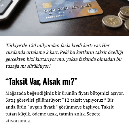
‘Maaş beklentiniz nedir?’
diye sorulduğunda, bu
konuda politik olmak işi almamız için bize mutlaka puan
kazandırır. Bu soruyu ilk işe başvuran yöneltirse işten çok
paraya önem verildiği algılanıp olumsuz izlenim
bırakabilir. Bu nedenle bu soru ile karşılaşacağımızı
düşünerekten dikkat etmemiz gereken hususlara bir göz
atalım;
Türkiye’de 120 milyondan fazla kredi kartı var. Her
cüzdanda ortalama 2 kart. Peki bu kartların taksit özelliği
Bu pozisyon için bir maaş aralığınız vardır, teklifi
gerçekten bizi kurtarıyor mu, yoksa farkında olmadan bir
sizden duymak isterim, diyebiliriz.
tuzağa mı sürüklüyor?
Şirketin size katacaklarının önemini vurgulayıp,
“Taksit Var, Alsak mı?”
maaş beklentinizin ikinci planda olduğunu
söyleyebilirsiniz.
Mağazada beğendiğiniz bir ürünün fiyatı bütçenizi aşıyor.
Çalışıyorsak bir maaş aralığı söyleyebiliriz.
Satış görevlisi gülümsüyor: “12 taksit yapıyoruz.” Bir
anda ürün “uygun fiyatlı” görünmeye başlıyor. Taksit
Bir önceki iş yerinde bu pozisyona yakın aldığınız
tutarı küçük, ödeme uzak, tatmin anlık. Sepete
maaşınız hakkında bilgi verip, buna yakın bir
atıyorsunuz.
ücret talep edebilirsiniz.