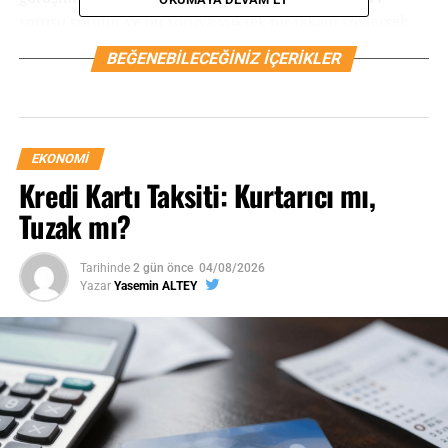
sorusu sorulur ve bu soruya yüksek bir rakam söylersek
CV
’mizin üzerine ‘Maaş beklentisi yüksek’ notu alınır.
BEĞENEBILECEĞINIZ İÇERIKLER
EKONOMI
Kredi Kartı Taksiti: Kurtarıcı mı,
Tuzak mı?
Tarihinde
2 gün önce
04/08/2026
Yazar
Yasemin ALTEY
ne kadar maaş alırım
“Maaş beklentiniz nedir?” diye
sorulduğunda