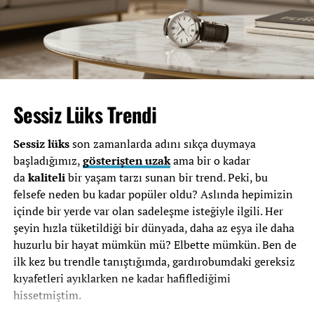
olabiliyorlar
. Bu da onların avcılardan korunmasına
yardımcı oluyor. Renklerin bu kadar önemli olması
şaşırtıcı değil mi?
Aşağıdaki tabloda, bazı kelebek türlerinin kanat
renklerinin hangi işlevlere sahip olduğunu görebilirsiniz:
Sessiz Lüks Trendi
Kelebek
Renk
İşlevi
Türü
Sessiz lüks
son zamanlarda adını sıkça duymaya
başladığımız,
gösterişten uzak
ama bir o kadar
Morfo
Mavi
Avcılardan kaçmak için ışık
Kelebeği
oyunları
da
kaliteli
bir yaşam tarzı sunan bir trend. Peki, bu
felsefe neden bu kadar popüler oldu? Aslında hepimizin
Kral Kelebeği
Turuncu-Siyah
Zehirli olduğunu göstermek
içinde bir yerde var olan sadeleşme isteğiyle ilgili. Her
Çayır
Kahverengi-
Çevreye uyum, kamuflaj
şeyin hızla tüketildiği bir dünyada, daha az eşya ile daha
Kelebeği
Yeşil
huzurlu bir hayat mümkün mü? Elbette mümkün. Ben de
ilk kez bu trendle tanıştığımda, gardırobumdaki gereksiz
Kelebeklerin renkleri sadece güzellik için değil,
hayatta
kıyafetleri ayıklarken ne kadar hafiflediğimi
kalmanın
anahtarı! Her bir renk, doğanın zekice
hissetmiştim.
tasarlanmış bir parçası. Bir dahaki sefere bir kelebek