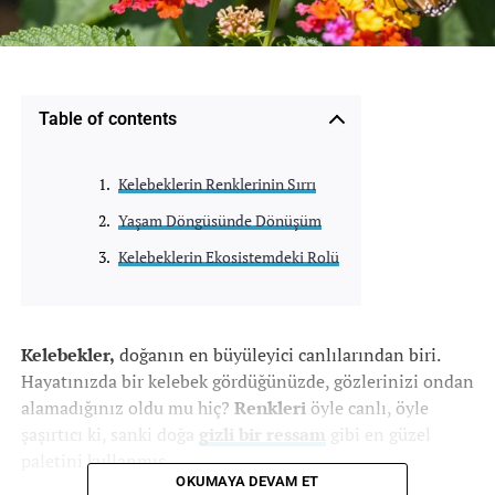
Table of contents
Kelebeklerin Renklerinin Sırrı
Yaşam Döngüsünde Dönüşüm
Kelebeklerin Ekosistemdeki Rolü
Kelebekler,
doğanın en büyüleyici canlılarından biri.
Hayatınızda bir kelebek gördüğünüzde, gözlerinizi ondan
alamadığınız oldu mu hiç?
Renkleri
öyle canlı, öyle
şaşırtıcı ki, sanki doğa
gizli bir ressam
gibi en güzel
paletini kullanmış.
OKUMAYA DEVAM ET