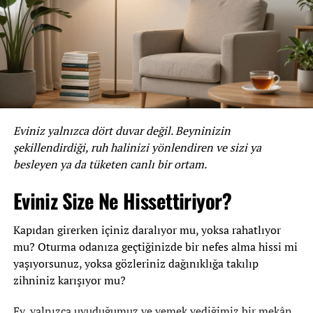
sayesinde de vücudun bağışıklık sistemi güçlendirilir.
Bunun yanı sıra, incir sütü içinde şu besinleri de
bulundurur:
Kalsiyum
Magnezyum
Eviniz yalnızca dört duvar değil. Beyninizin
Potasyum
şekillendirdiği, ruh halinizi yönlendiren ve sizi ya
besleyen ya da tüketen canlı bir ortam.
Fosfor
A vitamini
Eviniz Size Ne Hissettiriyor?
C vitamini
Kapıdan girerken içiniz daralıyor mu, yoksa rahatlıyor
İncir sütü, özellikle veganlar ve laktoz intoleransı olanlar
mu? Oturma odanıza geçtiğinizde bir nefes alma hissi mi
için mükemmel bir alternatif içecektir. İçeriğindeki
yaşıyorsunuz, yoksa gözleriniz dağınıklığa takılıp
besinler sayesinde kemik ve kas sağlığına da fayda
zihniniz karışıyor mu?
sağlayabilir.
Ev, yalnızca uyuduğumuz ve yemek yediğimiz bir mekân