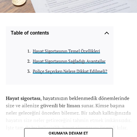
Table of contents
Hayat Sigortasının Temel Özellikleri
Hayat Sigortasının Sağladığı Avantajlar
Poliçe Seçerken Nelere Dikkat Edilmeli?
Hayat sigortası
, hayatınızın beklenmedik dönemlerinde
size ve ailenize
güvenli bir liman
sunar. Kimse başına
neler geleceğini önceden bilemez. Bir sabah kalktığınızda
hayatın size neler getireceğini tahmin etmek imkânsızdır.
İşte tam da bu belirsizlik,
hayat sigortasını
önemli kılar.
OKUMAYA DEVAM ET