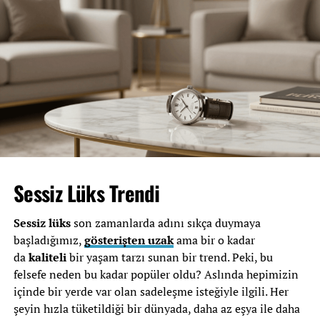
Poliçe
Belirli bir süre veya ömür boyu olabilir.
Süresi
Hayat sigortasının temel özelliği, siz yokken bile
sevdiklerinizin yanında olmaktır. Kısacası, bu sigorta türü
geleceğe dair en büyük yatırımlardan biri olabilir.
Hayat Sigortasının Sağladığı
Avantajlar
Hayat sigortası
nın
sunduğu avantajlar sadece vefat
Sessiz Lüks Trendi
durumunda değil, aynı zamanda bazı poliçelerde ciddi
hastalıklar ya da kalıcı sakatlık gibi durumlarda da
Sessiz lüks
son zamanlarda adını sıkça duymaya
devreye girebiliyor.
başladığımız,
gösterişten uzak
ama bir o kadar
da
kaliteli
bir yaşam tarzı sunan bir trend. Peki, bu
Hayat sigortasının en önemli avantajlarından biri
felsefe neden bu kadar popüler oldu? Aslında hepimizin
de
vergi avantajı
sunmasıdır. Özellikle çalışan
içinde bir yerde var olan sadeleşme isteğiyle ilgili. Her
biriyseniz, ödenen primlerin bir kısmını gelir vergisi
şeyin hızla tüketildiği bir dünyada, daha az eşya ile daha
matrahınızdan düşebilirsiniz. Bu da, hem kendinizi hem