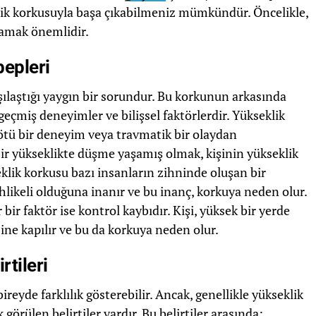
klik korkusuyla başa çıkabilmeniz mümkündür. Öncelikle,
lamak önemlidir.
epleri
şılaştığı yaygın bir sorundur. Bu korkunun arkasında
 geçmiş deneyimler ve bilişsel faktörlerdir. Yükseklik
ötü bir deneyim veya travmatik bir olaydan
ir yükseklikte düşme yaşamış olmak, kişinin yükseklik
eklik korkusu bazı insanların zihninde oluşan bir
hlikeli olduğuna inanır ve bu inanç, korkuya neden olur.
ir faktör ise kontrol kaybıdır. Kişi, yüksek bir yerde
ne kapılır ve bu da korkuya neden olur.
tileri
ireyde farklılık gösterebilir. Ancak, genellikle yükseklik
görülen belirtiler vardır. Bu belirtiler arasında: