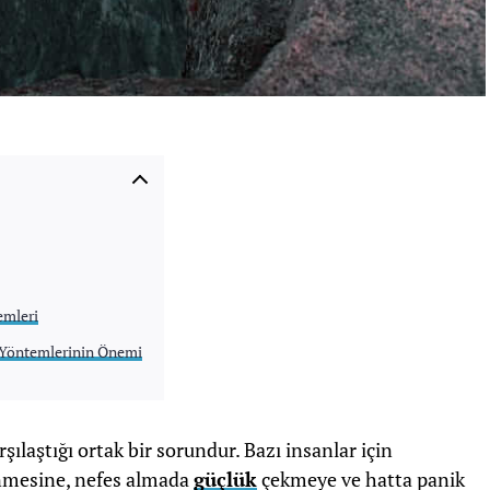
emleri
 Yöntemlerinin Önemi
şılaştığı ortak bir sorundur. Bazı insanlar için
nmesine, nefes almada
güçlük
çekmeye ve hatta panik