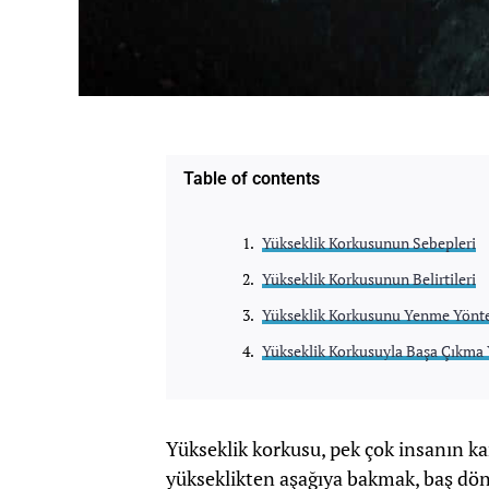
Table of contents
Yükseklik Korkusunun Sebepleri
Yükseklik Korkusunun Belirtileri
Yükseklik Korkusunu Yenme Yönt
Yükseklik Korkusuyla Başa Çıkma
Yükseklik korkusu, pek çok insanın kar
yükseklikten aşağıya bakmak, baş dö