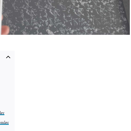
ler
emler