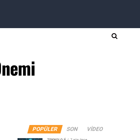
 Önemi
POPÜLER
SON
VIDEO
TEKNOLOJI
7 gün önce