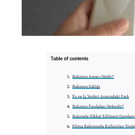
Table of contents
Bakımın Amacı Nedir?
Bakımın Sıklığı
Ev ve İş Yerleri Arasındaki Fark
Bakımın Faydaları Nelerdir?
Bakımda Dikkat Edilmesi Gereken
Klima Bakımında Kullanılan Yönt