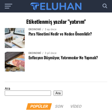
Etiketlenmiş yazılar "yatırım"
EKONOMI
3 ay önce
Para Yönetimi Nedir ve Neden Önemlidir?
EKONOMI
3 yıl önce
Enflasyon Düşmüyor, Yatırımcılar Ne Yapmalı?
Ara
Ara
POPÜLER
SON
VIDEO