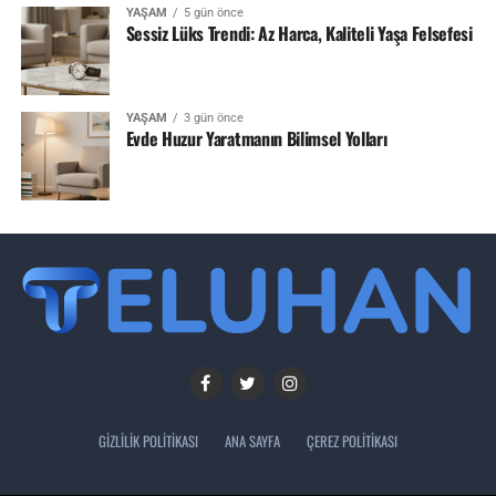
YAŞAM
5 gün önce
Sessiz Lüks Trendi: Az Harca, Kaliteli Yaşa Felsefesi
YAŞAM
3 gün önce
Evde Huzur Yaratmanın Bilimsel Yolları
GIZLILIK POLITIKASI
ANA SAYFA
ÇEREZ POLITIKASI