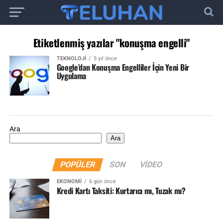
Etiketlenmiş yazılar "konuşma engelli"
TEKNOLOJI
5 yıl önce
Google’dan Konuşma Engelliler İçin Yeni Bir
Uygulama
Ara
Ara
POPÜLER
SON
VIDEO
EKONOMI
6 gün önce
Kredi Kartı Taksiti: Kurtarıcı mı, Tuzak mı?