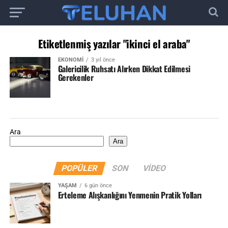
Etiketlenmiş yazılar "ikinci el araba"
EKONOMI
3 yıl önce
Galericilik Ruhsatı Alırken Dikkat Edilmesi
Gerekenler
Ara
Ara
POPÜLER
SON
VIDEO
YAŞAM
6 gün önce
Erteleme Alışkanlığını Yenmenin Pratik Yolları