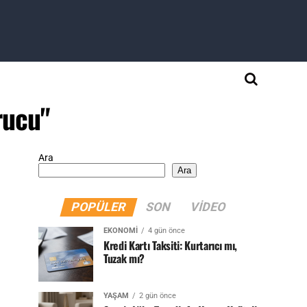
rucu"
Ara
Ara
POPÜLER
SON
VIDEO
EKONOMI
4 gün önce
Kredi Kartı Taksiti: Kurtarıcı mı,
Tuzak mı?
YAŞAM
2 gün önce