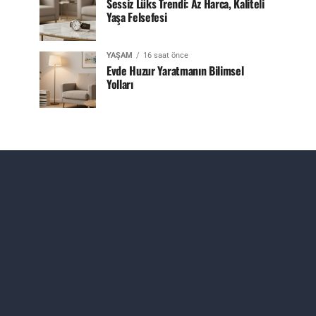
Sessiz Lüks Trendi: Az Harca, Kaliteli
Yaşa Felsefesi
YAŞAM
16 saat önce
Evde Huzur Yaratmanın Bilimsel
Yolları