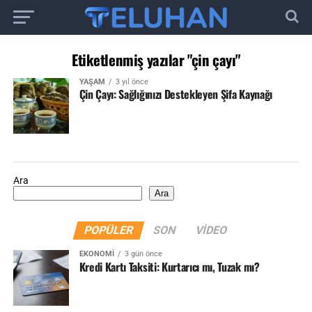
Etiketlenmiş yazılar "çin çayı"
YAŞAM
3 yıl önce
Çin Çayı: Sağlığınızı Destekleyen Şifa Kaynağı
Ara
Ara
POPÜLER
SON
VIDEO
EKONOMI
3 gün önce
Kredi Kartı Taksiti: Kurtarıcı mı, Tuzak mı?