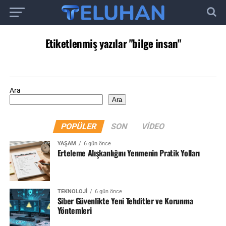
Etiketlenmiş yazılar "bilge insan"
Ara
Ara
POPÜLER
SON
VIDEO
YAŞAM
6 gün önce
Erteleme Alışkanlığını Yenmenin Pratik Yolları
TEKNOLOJI
6 gün önce
Siber Güvenlikte Yeni Tehditler ve Korunma
Yöntemleri