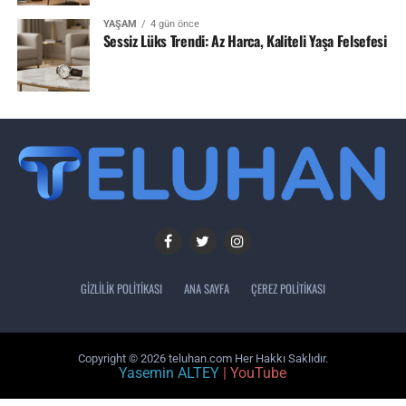
YAŞAM
4 gün önce
Sessiz Lüks Trendi: Az Harca, Kaliteli Yaşa Felsefesi
GIZLILIK POLITIKASI
ANA SAYFA
ÇEREZ POLITIKASI
Copyright © 2026 teluhan.com Her Hakkı Saklıdır.
Yasemin ALTEY
| YouTube