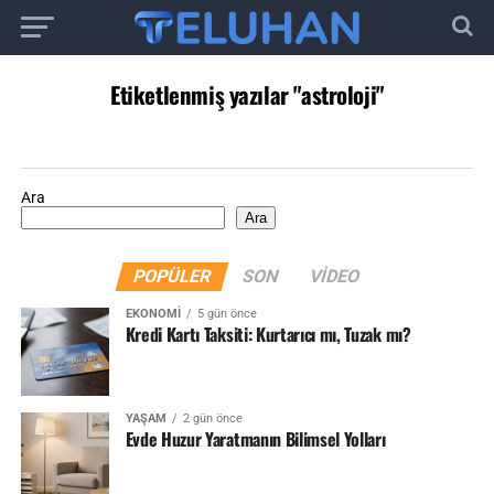
Etiketlenmiş yazılar "astroloji"
Ara
Ara
POPÜLER
SON
VIDEO
EKONOMI
5 gün önce
Kredi Kartı Taksiti: Kurtarıcı mı, Tuzak mı?
YAŞAM
2 gün önce
Evde Huzur Yaratmanın Bilimsel Yolları